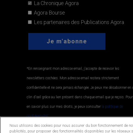
La Chronique Agora
Agora Bourse
Les partenaires des Publications Agora
*En renseignant mon adresse email, j'accepte de recevoir les
newsletters cochées. Mon adresse email restera strictement
confidentielle et ne sera jamais échangée. Je peux me désabonner en
clin d'œil grâce au lien présent dans chaque email que je reçois. Pour
en savoir plus sur mes droits, je peux consulter
la politique de
confidentialité.
.
Nous utilisons des cookies pour nous assurer du bon fonctionnement de notr
publicités, pour proposer des fonctionnalités disponibles sur les réseaux s