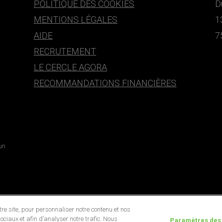
POLITIQUE DES COOKIES
D
MENTIONS LÉGALES
1
AIDE
7
RECRUTEMENT
LE CERCLE AGORA
RECOMMANDATIONS FINANCIÈRES
 un
e site, pour personnaliser notre contenu et nos
ociaux et afin d’analyser notre trafic. Nous
Paramètres des