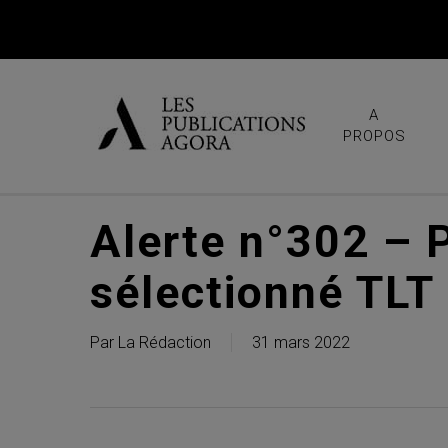
Skip
to
main
content
A
PROPOS
Alerte n°302 – 
sélectionné TLT
Par
La Rédaction
31 mars 2022