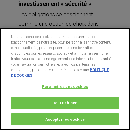
investissement « sécurité »
Les obligations se positionnent
comme une option de choix dans
l’univers des placements financiers,
Nous utilisons des cookies pour nous assurer du bon
appréciées pour leur nature
fonctionnement de notre site, pour personnaliser notre contenu
et nos publicités, pour proposer des fonctionnalités
relativement plus sûre par rapport
disponibles sur les réseaux sociaux et afin d’analyser notre
trafic. Nous partageons également des informations, quant à
aux actions. En tant qu’instruments
votre navigation sur notre site, avec nos partenaires
financiers à lon
g
terme, elles jouent
analytiques, publicitaires et de réseaux sociaux.
POLITIQUE
DE COOKIES
un rôle crucial dans la stratégie
Paramètres des cookies
d’investissement, en particulier pour
ceux qui recherchent la stabilité et un
Tout Refuser
revenu régulier.
Accepter les cookies
Lorsqu’un investisseur se positionne