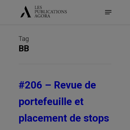
Skip
Menu
to
main
content
Tag
BB
#206 – Revue de
portefeuille et
placement de stops