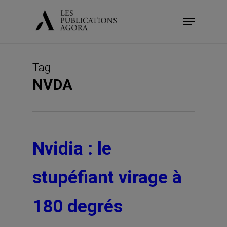
Skip
Menu
to
main
content
Tag
NVDA
Nvidia : le
stupéfiant virage à
180 degrés