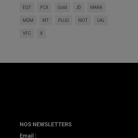
EQT
FCX
Gold
JD
MARA
MGM
MT
PLUG
RIOT
UAL
VFC
X
NOS NEWSLETTERS
Email :