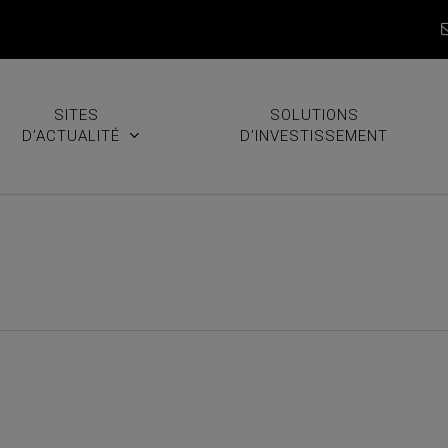
SITES
SOLUTIONS
D’ACTUALITÉ
D’INVESTISSEMENT
sur COF, CE, ALLY et LMT